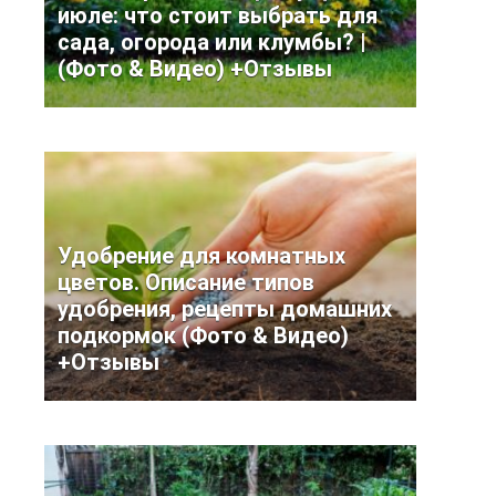
июле: что стоит выбрать для
сада, огорода или клумбы? |
(Фото & Видео) +Отзывы
Удобрение для комнатных
цветов. Описание типов
удобрения, рецепты домашних
подкормок (Фото & Видео)
+Отзывы