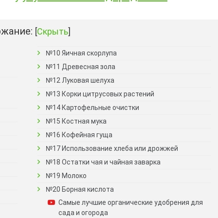
жание:
[
Скрыть
]
№10 Яичная скорлупа
№11 Древесная зола
№12 Луковая шелуха
№13 Корки цитрусовых растений
№14 Картофельные очистки
№15 Костная мука
№16 Кофейная гуща
№17 Использование хлеба или дрожжей
№18 Остатки чая и чайная заварка
№19 Молоко
№20 Борная кислота
Самые лучшие органические удобрения для
сада и огорода