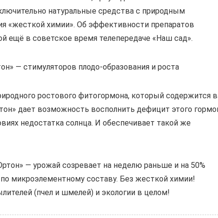
сключительно натуральные средства с природным
ия «жесткой химии». Об эффективности препаратов
ой ещё в советское время телепередаче «Наш сад».
он» — стимуляторов плодо-образования и роста
природного ростового фитогормона, который содержится в
ртон» дает возможность восполнить дефицит этого гормо
овиях недостатка солнца. И обеспечивает такой же
Ортон» — урожай созревает на неделю раньше и на 50%
 по микроэлементному составу. Без жесткой химии!
ителей (пчел и шмелей) и экологии в целом!