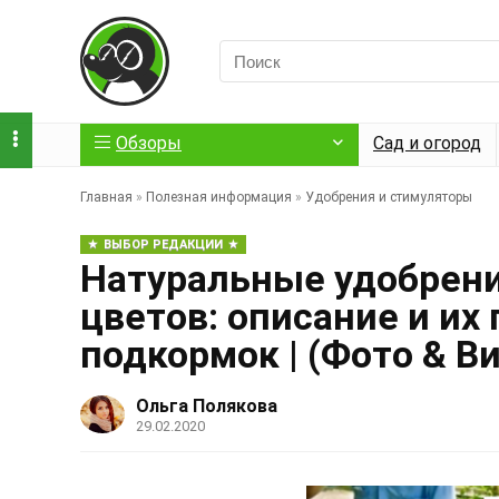
Обзоры
Сад и огород
Главная
»
Полезная информация
»
Удобрения и стимуляторы
ВЫБОР РЕДАКЦИИ
Натуральные удобрени
цветов: описание и их
подкормок | (Фото & 
Ольга Полякова
29.02.2020