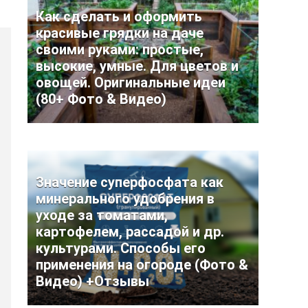
Как сделать и оформить
красивые грядки на даче
своими руками: простые,
высокие, умные. Для цветов и
овощей. Оригинальные идеи
(80+ Фото & Видео)
Значение суперфосфата как
минерального удобрения в
уходе за томатами,
картофелем, рассадой и др.
культурами. Способы его
применения на огороде (Фото &
Видео) +Отзывы