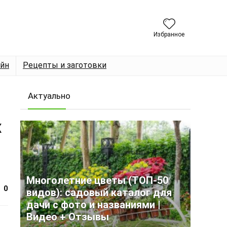
Избранное
йн
Рецепты и заготовки
Актуально
х
Многолетние цветы (ТОП-50
0
видов): садовый каталог для
дачи с фото и названиями |
Видео + Отзывы