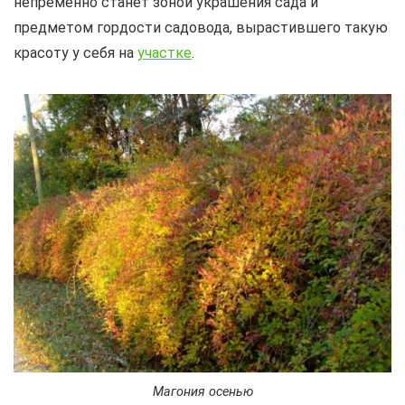
непременно станет зоной украшения сада и
предметом гордости садовода, вырастившего такую
красоту у себя на
участке
.
Магония осенью