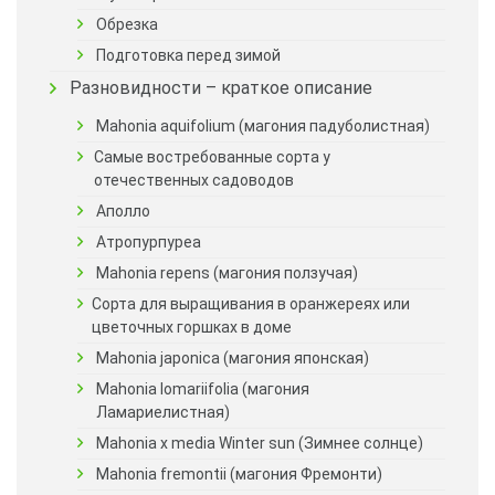
Обрезка
Подготовка перед зимой
Разновидности – краткое описание
Mahonia aquifolium (магония падуболистная)
Самые востребованные сорта у
отечественных садоводов
Аполло
Атропурпуреа
Mahonia repens (магония ползучая)
Сорта для выращивания в оранжереях или
цветочных горшках в доме
Mahonia japonica (магония японская)
Mahonia lomariifolia (магония
Ламариелистная)
Mahonia х media Winter sun (Зимнее солнце)
Mahonia fremontii (магония Фремонти)