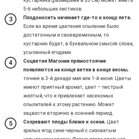
кустарника (размерами в 20 см) может иметь
5-6 небольших листиков.
Плодоносить начинает где-то к концу лета.
3
Если во время цветения опыление было
достаточным и своевременным, то
кустарник будет, в буквальном смысле слова,
усыпанный ягодами.
Соцветия Магонии прямостоячие
4
появляются на конце ветки в конце весны
,
точнее в 3-й декаде мая или 1-й июня. Цветы
имеют приятный аромат, цвет – пестрый
желтый, что и привлекает насекомых
опылителей к этому растению. Может
зацвести вторично в осенний период.
Созревают плоды ближе к осени.
Цвет
5
зрелых ягод сине-черный с сизоватым