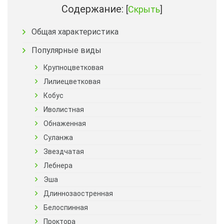
Содержание:
[
Скрыть
]
Общая характеристика
Популярные виды
Крупноцветковая
Лилиецветковая
Кобус
Иволистная
Обнаженная
Суланжа
Звездчатая
Лебнера
Эша
Длиннозаостренная
Белоспинная
Проктора