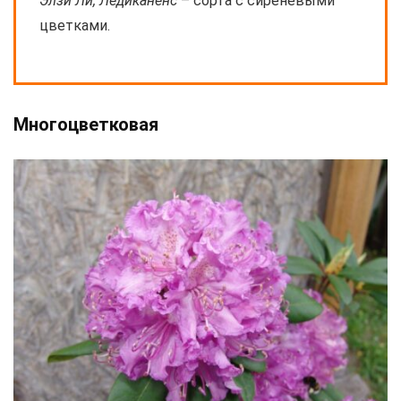
Элзи Ли, Ледиканенс
– сорта с сиреневыми
цветками.
Многоцветковая