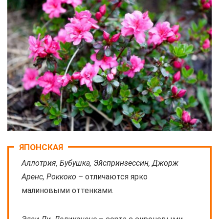
ЯПОНСКАЯ
Аллотрия, Бубушка, Эйспринзессин, Джорж
Аренс, Роккоко
– отличаются ярко
малиновыми оттенками.