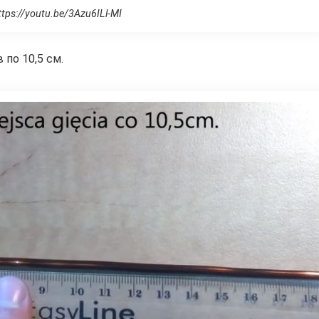
tps://youtu.be/3Azu6ILl-MI
по 10,5 см.