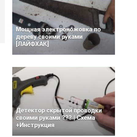
Мощная электроножовка по
дереву своими руками
[ЛАЙФХАК]
Детектор скрытой проводки
своими руками ??? | Схема
+Инструкция