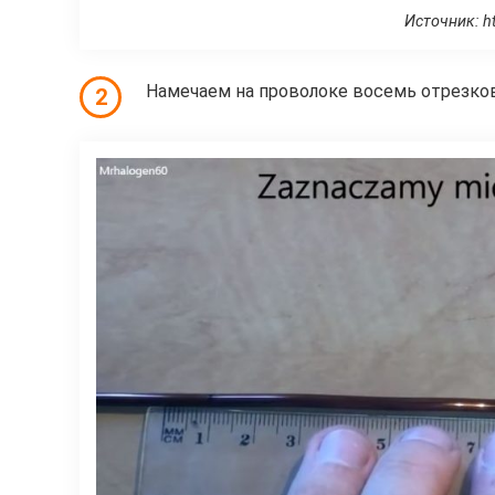
Источник: ht
Намечаем на проволоке восемь отрезков 
2