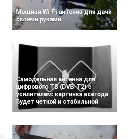
Мощная Wi-Fi антенна для дачи
своими руками
Самодельная антенна для
цифрового ТВ (DVB-T2) с
усилителем: картинка всегода
будет четкой и стабильной