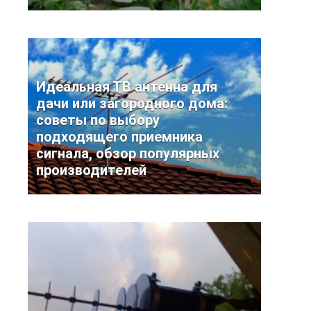
Идеальная ТВ антенна для
дачи или загородного дома:
советы по выбору
подходящего приемника
сигнала, обзор популярных
производителей