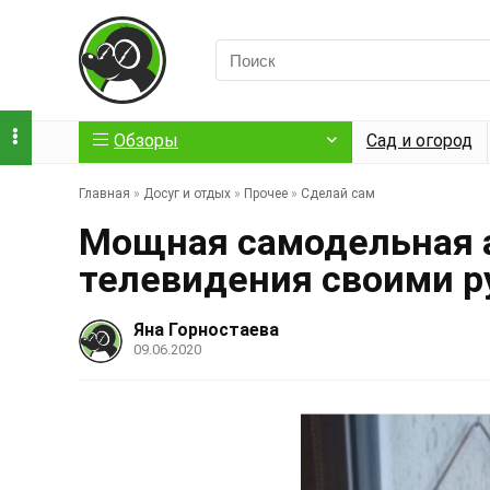
Обзоры
Сад и огород
Главная
»
Досуг и отдых
»
Прочее
»
Сделай сам
Мощная самодельная 
телевидения своими р
Яна Горностаева
09.06.2020