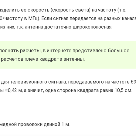
делить ее скорость (скорость света) на частоту (т.е.
/частоту в МГц). Если сигнал передается на разных канала
з них, т.к. антенна достаточно широкополосная.
полнять расчеты, в интернете представлено большое
расчетов плеча квадрата антенны.
для телевизионного сигнала, передаваемого на частоте 6
 ≈0,42 м, а значит, одна сторона квадрата равна 10,5 см.
едной проволоки длиной 1 м.