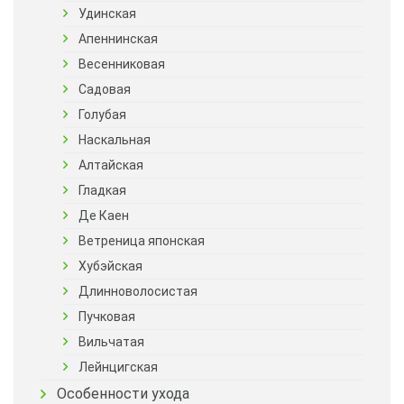
Удинская
Апеннинская
Весенниковая
Садовая
Голубая
Наскальная
Алтайская
Гладкая
Де Каен
Ветреница японская
Хубэйская
Длинноволосистая
Пучковая
Вильчатая
Лейнцигская
Особенности ухода