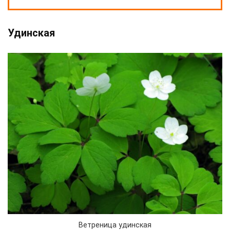
Удинская
Ветреница удинская