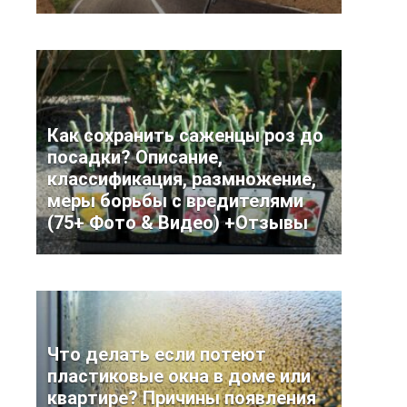
Как сохранить саженцы роз до
посадки? Описание,
классификация, размножение,
меры борьбы с вредителями
(75+ Фото & Видео) +Отзывы
Что делать если потеют
пластиковые окна в доме или
квартире? Причины появления