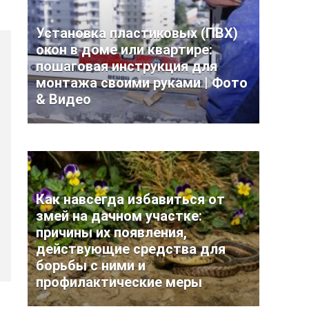
Установка пластиковых (ПВХ)
окон в доме или квартире:
пошаговая инструкция для
монтажа своими руками | Фото
& Видео
Как навсегда избавиться от
змей на дачном участке:
причины их появления,
действующие средства для
борьбы с ними и
профилактические меры