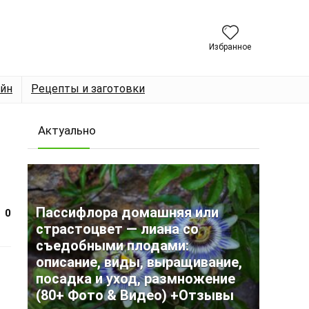
Избранное
йн
Рецепты и заготовки
Актуально
Пассифлора домашняя или
0
страстоцвет — лиана со
съедобными плодами:
описание, виды, выращивание,
посадка и уход, размножение
(80+ Фото & Видео) +Отзывы