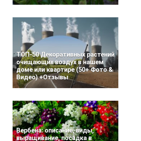
ТОП-50 Декоративных растений
очищающих воздух в нашем
доме или квартире (50+ Фото &
Видео) +Отзывы
Вербена: описание, виды,
выращивание, посадка в