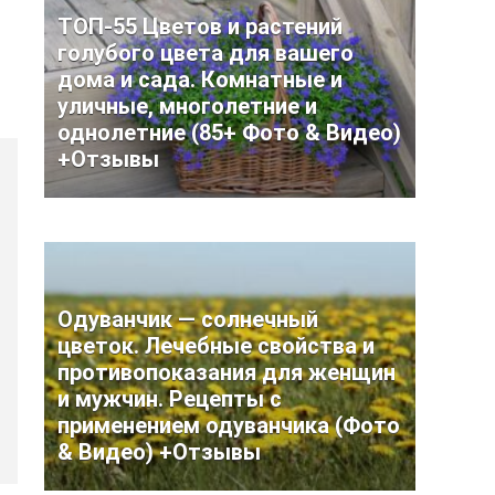
ТОП-55 Цветов и растений
голубого цвета для вашего
дома и сада. Комнатные и
уличные, многолетние и
однолетние (85+ Фото & Видео)
+Отзывы
Одуванчик — солнечный
цветок. Лечебные свойства и
противопоказания для женщин
и мужчин. Рецепты с
применением одуванчика (Фото
& Видео) +Отзывы