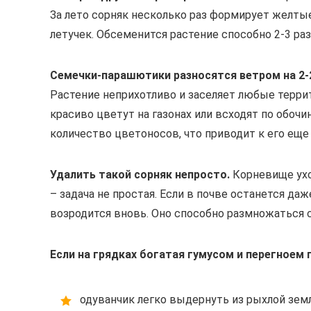
За лето сорняк несколько раз формирует желты
летучек. Обсеменится растение способно 2-3 раз
Семечки-парашютики разносятся ветром на 2-
Растение неприхотливо и заселяет любые террит
красиво цветут на газонах или всходят по обочи
количество цветоносов, что приводит к его ещ
Удалить такой сорняк непросто.
Корневище уход
– задача не простая. Если в почве останется да
возродится вновь. Оно способно размножаться 
Если на грядках богатая гумусом и перегноем п
одуванчик легко выдернуть из рыхлой земл