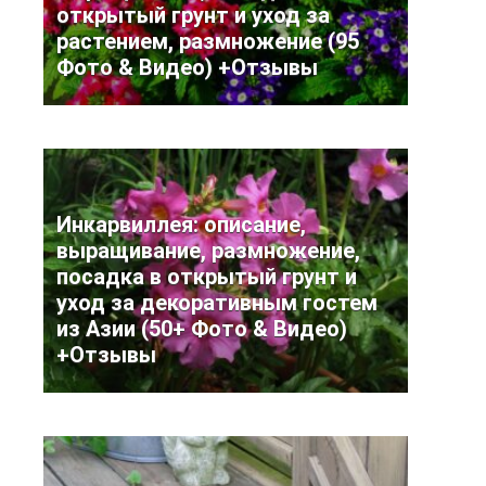
открытый грунт и уход за
растением, размножение (95
Фото & Видео) +Отзывы
Инкарвиллея: описание,
выращивание, размножение,
посадка в открытый грунт и
уход за декоративным гостем
из Азии (50+ Фото & Видео)
+Отзывы