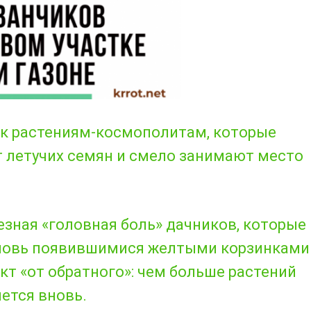
 к растениям-космополитам, которые
т летучих семян и смело занимают место
езная «головная боль» дачников, которые
 вновь появившимися желтыми корзинками
т «от обратного»: чем больше растений
ется вновь.