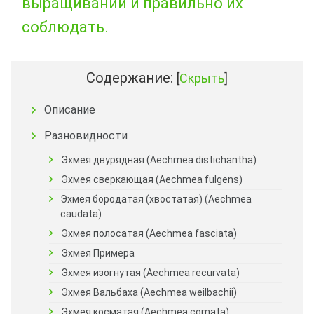
выращивании и правильно их
соблюдать.
Содержание:
[
Скрыть
]
Описание
Разновидности
Эхмея двурядная (Aechmea distichantha)
Эхмея сверкающая (Aechmea fulgens)
Эхмея бородатая (хвостатая) (Aechmea
caudata)
Эхмея полосатая (Aechmea fasciata)
Эхмея Примера
Эхмея изогнутая (Aechmea recurvata)
Эхмея Вальбаха (Aechmea weilbachii)
Эхмея косматая (Aechmea comata)