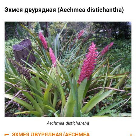
Эхмея двурядная (Aechmea distichantha)
Aechmea distichantha
ЭХМЕЯ ДВУРЯДНАЯ (AECHMEA