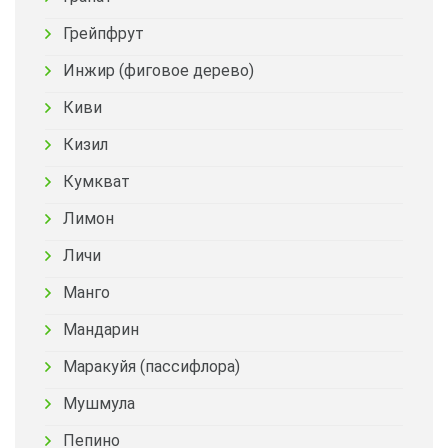
Грейпфрут
Инжир (фиговое дерево)
Киви
Кизил
Кумкват
Лимон
Личи
Манго
Мандарин
Маракуйя (пассифлора)
Мушмула
Пепино