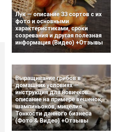
Лук — описание 33 сортов с их
фото и основными
характеристиками, сроки
созревания и другая полезная
информация (Видео) +Отзывы
Выращивание грибов в
домашних условиях —
инструкция для новичков:
описание на примере вешенок,
шампиньонов, мицелия.
Тонкости данного бизнеса
(Фото & Видео) +Отзывы