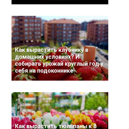
Как вырастить клубнику в
домашних условиях? И
собирать урожай круглый год у
себя на подоконнике
Как вырастить тюльпаны к 8