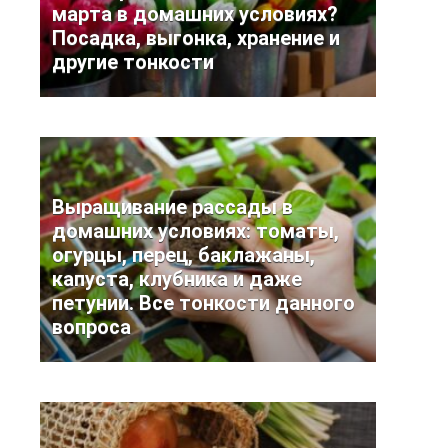
марта в домашних условиях?
Посадка, выгонка, хранение и
другие тонкости
Выращивание рассады в
домашних условиях: томаты,
огурцы, перец, баклажаны,
капуста, клубника и даже
петунии. Все тонкости данного
вопроса