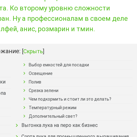
ата. Ко второму уровню сложности
ран. Ну а профессионалам в своем деле
фей, анис, розмарин и тмин.
жание:
[
Скрыть
]
Выбор емкостей для посадки
Освещение
шки
Полив
Срезка зелени
опа
Чем подкормить и стоит ли это делать?
Температурный режим
Дополнительный свет?
Выгонка лука на перо как бизнес
Сорта лука для промышленного выращивания