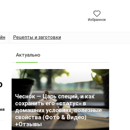
Избранное
йн
Рецепты и заготовки
Актуально
о
Чеснок — Царь специй, и как
сохранить его «статус» в
ия
домашних условиях, полезные
свойства (Фото & Видео)
+Отзывы