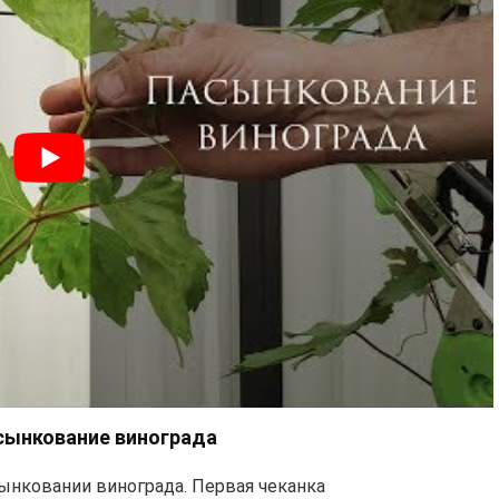
сынкование винограда
сынковании винограда. Первая чеканка