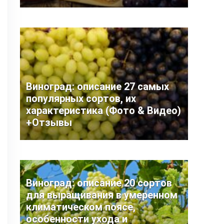
Виноград: описание 27 самых
популярных сортов, их
характеристика (Фото & Видео)
+Отзывы
Виноград: описание 20 сортов
для выращивания в умеренном
климатическом поясе,
особенности ухода и