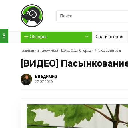
Обзоры
Сад и огород
Главная
»
Видеожунал - Дача, Сад, Огород
»
?️ Плодовый сад
[ВИДЕО] Пасынкование
Владимир
27.07.2019