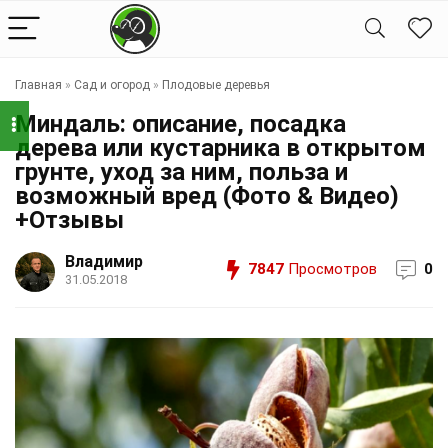
Главная
»
Сад и огород
»
Плодовые деревья
Миндаль: описание, посадка
дерева или кустарника в открытом
грунте, уход за ним, польза и
возможный вред (Фото & Видео)
+Отзывы
Владимир
7847
Просмотров
0
31.05.2018