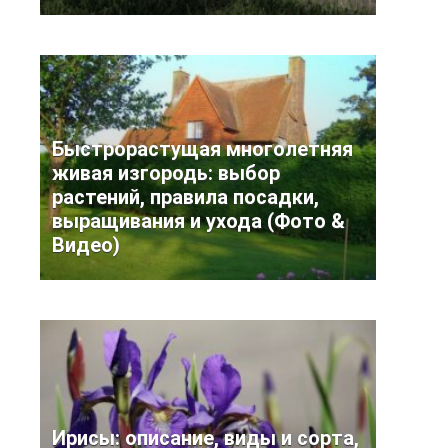
Быстрорастущая многолетняя
живая изгородь: выбор
растений, правила посадки,
выращивания и ухода (Фото &
Видео)
Ирисы: описание, виды и сорта,