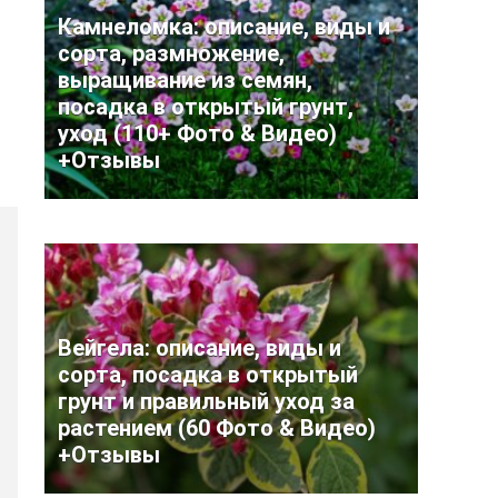
Камнеломка: описание, виды и
сорта, размножение,
выращивание из семян,
посадка в открытый грунт,
уход (110+ Фото & Видео)
+Отзывы
Вейгела: описание, виды и
сорта, посадка в открытый
грунт и правильный уход за
растением (60 Фото & Видео)
+Отзывы