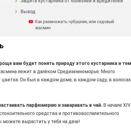
Защита кустарника от болезней и вредителей
Вывод
Как размножать чубушник, или садовый
жасмин
ь
роще вам будет понять природу этого кустарника и те
 жасмина лежит в далёком Средиземноморье. Много
 цветка. Он был в каждом доме, в каждом саду, в волосах
настаивать парфюмерию и заваривать в чай.
В начале XIV
спокоительного средства и противовоспалительного
ы можете вырастить у тебя на даче!