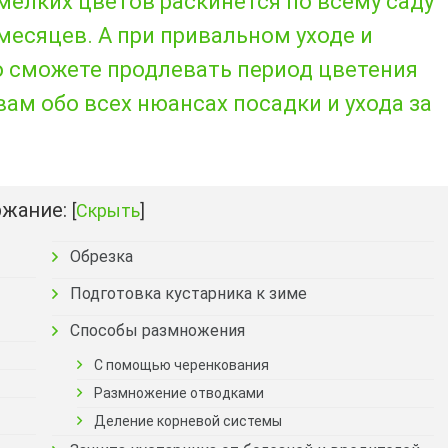
елких цветов раскинется по всему саду
 месяцев. А при привальном уходе и
о сможете продлевать период цветения
ам обо всех нюансах посадки и ухода за
жание:
[
Скрыть
]
Обрезка
Подготовка кустарника к зиме
Способы размножения
С помощью черенкования
Размножение отводками
Деление корневой системы