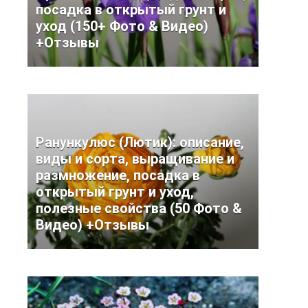
посадка в открытый грунт и
уход (150+ Фото & Видео)
+Отзывы
Ранункулюс (Лютик): описание,
виды и сорта, выращивание и
размножение, посадка в
открытый грунт и уход,
полезные свойства (50 Фото &
Видео) +Отзывы