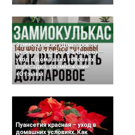
Замиокулькас (Долларовое
дерево) (140 Фото & Видео) —
уход в домашних условиях,
пересадка, размножение
+Отзывы
Пуансетия красная – уход в
домашних условиях. Как