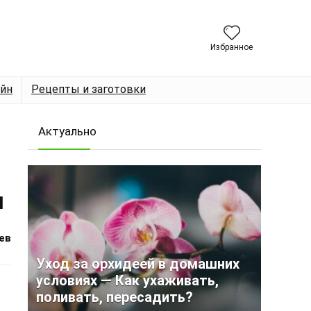
Избранное
йн
Рецепты и заготовки
Актуально
ы
ев
Уход за орхидеей в домашних
условиях — Как ухаживать,
поливать, пересадить?