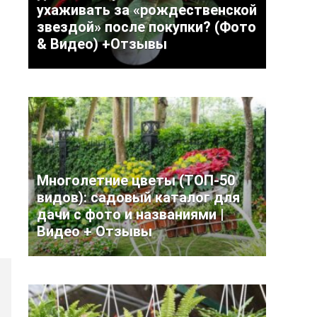
ухаживать за «рождественской
звездой» после покупки? (Фото
& Видео) +Отзывы
Многолетние цветы (ТОП-50
видов): садовый каталог для
дачи с фото и названиями |
Видео + Отзывы