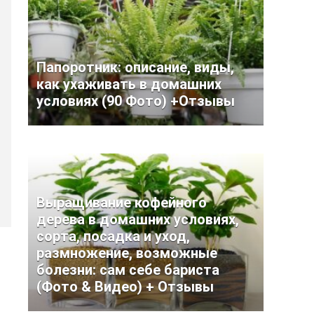
Папоротник: описание, виды,
как ухаживать в домашних
условиях (90 Фото) +Отзывы
Выращивание кофейного
дерева в домашних условиях,
сорта, посадка и уход,
размножение, возможные
болезни: сам себе бариста
(Фото & Видео) + Отзывы