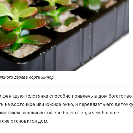
жного дерева сорта минор
о фен-шую толстянка способно привлечь в дом богатство
ь на восточное или южное окно, и перевязать его веточк
 листиках скапливается все богатство, и чем больше
гаче становится дом.